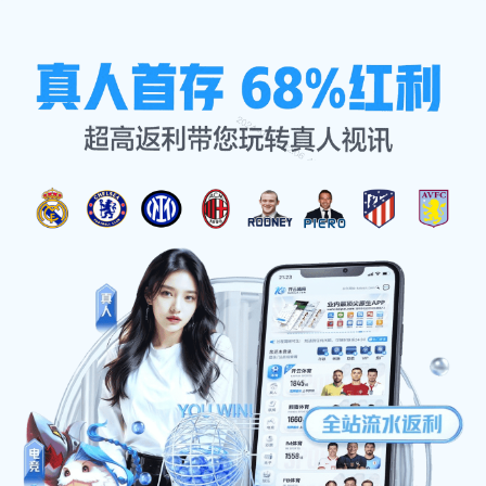
新闻视窗
首页
新闻视窗