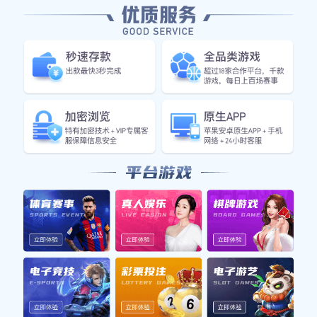
量，以及对年轻一代的影响。这些元素共同构筑了足球世界
的独特魅力，也让我们在每一次回响的彩铃中，感受到那份
热血与荣耀。
1、激励人心的球员故事
每位足球明星背后都有一个动人的故事，他们的人生经历往
往充满了挑战与奋斗。从小在贫困地区长大的梅西，用自己
的努力和天赋打破了命运的束缚，成为足坛巨星。他从未放
弃过对足球的热爱，而这种坚韧也感染着无数青少年追寻自
己的梦想。
同样，C罗也是一个典型代表。他从一个普通家庭走出来，
通过不懈努力实现了自己的目标。无论是在俱乐部还是国家
队，他都展现出超强的领导能力与拼搏精神，这种积极向上
的态度鼓舞了很多年轻人。在他们身上，我们看到了希望，
看到了永不言弃的人生态度。
这些球员通过自己的奋斗历程，不仅成就了个人职业生涯，