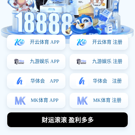
足球明星的激情与梦想彩铃
文案让你感受绿茵场上的荣
耀与魅力
2026-05-23
1
分享
足球作为全球最受欢迎的运动之一，汇聚了无数激情与梦
想。在这个绿茵场上，足球明星们不仅以出色的技艺赢得了
荣耀，更在每一场比赛中传递着坚持和追求梦想的重要性。
本文将围绕“足球明星的激情与梦想彩铃文案，让你感受绿茵
场上的荣耀与魅力”这一主题，从四个方面进行深入探讨：激
励人心的球员故事、绚丽多彩的进球瞬间、团队精神的力